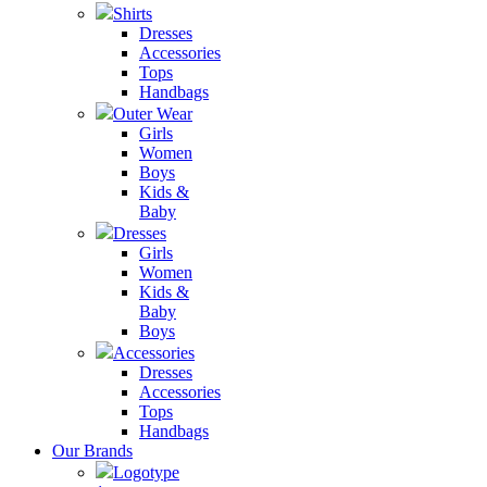
Shirts
Dresses
Accessories
Tops
Handbags
Outer Wear
Girls
Women
Boys
Kids &
Baby
Dresses
Girls
Women
Kids &
Baby
Boys
Accessories
Dresses
Accessories
Tops
Handbags
Our Brands
Logotype