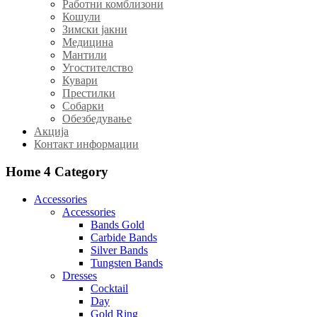
Работни комблизони
Кошули
Зимски јакни
Медицина
Мантили
Угостителство
Кувари
Престилки
Собарки
Обезбедување
Акција
Контакт информации
Home 4
Category
Accessories
Accessories
Bands Gold
Carbide Bands
Silver Bands
Tungsten Bands
Dresses
Cocktail
Day
Gold Ring