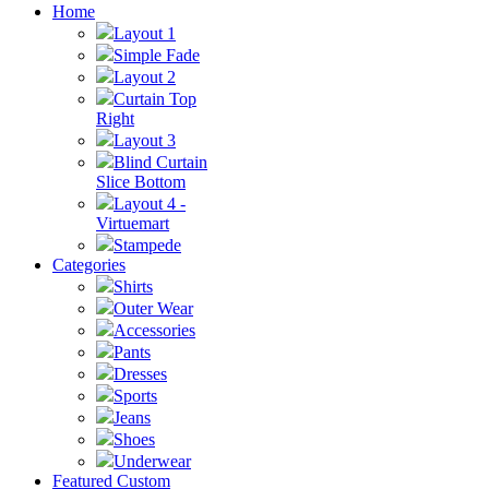
Home
Layout 1
Simple Fade
Layout 2
Curtain Top
Right
Layout 3
Blind Curtain
Slice Bottom
Layout 4 -
Virtuemart
Stampede
Categories
Shirts
Outer Wear
Accessories
Pants
Dresses
Sports
Jeans
Shoes
Underwear
Featured Custom