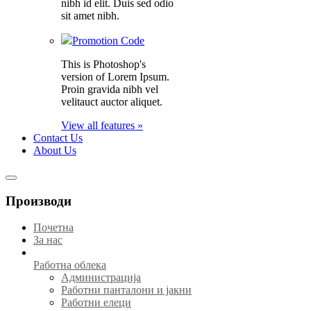
nibh id elit. Duis sed odio
sit amet nibh.
Promotion Code
This is Photoshop's
version of Lorem Ipsum.
Proin gravida nibh vel
velitauct auctor aliquet.
View all features »
Contact Us
About Us
Производи
Почетна
За нас
Работна облека
Администрација
Работни панталони и јакни
Работни елеци