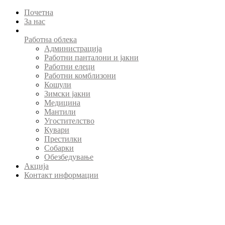
Почетна
За нас
Работна облека
Администрација
Работни панталони и јакни
Работни елеци
Работни комблизони
Кошули
Зимски јакни
Медицина
Мантили
Угостителство
Кувари
Престилки
Собарки
Обезбедување
Акција
Контакт информации