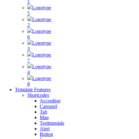
1
Logotype
5
Logotype
2
Logotype
6
Logotype
3
Logotype
7
Logotype
4
Logotype
8
Template Features
Shortcodes
Accordion
Carousel
Tab
Map
Testimonials
Alert
Button