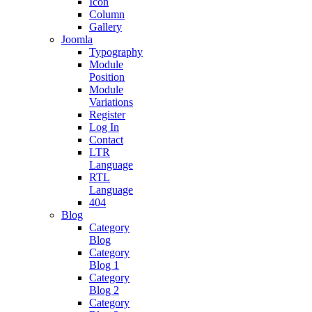
Icon
Column
Gallery
Joomla
Typography
Module
Position
Module
Variations
Register
Log In
Contact
LTR
Language
RTL
Language
404
Blog
Category
Blog
Category
Blog 1
Category
Blog 2
Category