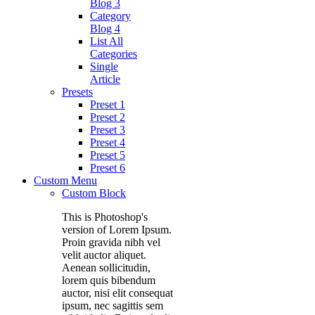
Blog 3
Category
Blog 4
List All
Categories
Single
Article
Presets
Preset 1
Preset 2
Preset 3
Preset 4
Preset 5
Preset 6
Custom Menu
Custom Block
This is Photoshop's
version of Lorem Ipsum.
Proin gravida nibh vel
velit auctor aliquet.
Aenean sollicitudin,
lorem quis bibendum
auctor, nisi elit consequat
ipsum, nec sagittis sem