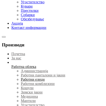
Угостителство
Кувари
Престилки
Собарки
Обезбедување
Акција
Контакт информации
Производи
Почетна
За нас
Работна облека
Администрација
Работни панталони и јакни
Работни елеци
Работни комблизони
Кошули
Зимски јакни
Медицина
Мантили
Угостителство