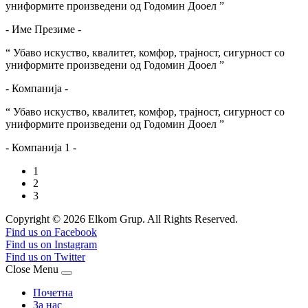
униформите произведени од Годомин Дооел ”
- Име Презиме -
“ Убаво искуство, квалитет, комфор, трајност, сигурност со
униформите произведени од Годомин Дооел ”
- Компанија -
“ Убаво искуство, квалитет, комфор, трајност, сигурност со
униформите произведени од Годомин Дооел ”
- Компанија 1 -
1
2
3
Copyright © 2026 Elkom Grup. All Rights Reserved.
Joomla! 3 Templates
Find us on Facebook
Find us on Instagram
Find us on Twitter
Close Menu
Почетна
За нас