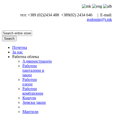
тел: +389 (02)2434 488 +389(02) 2434 646 | E-mail:
godomin@t.mk
Search
Почетна
За нас
Работна облека
Администрација
Работни
панталони и
јакни
Работни
елеци
Работни
комблизони
Кошули
Зимски јакни
Мантили