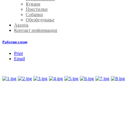
Кувари
Престилки
Собарки
Обезбедување
Акција
Контакт информации
Работни елеци
Print
Email