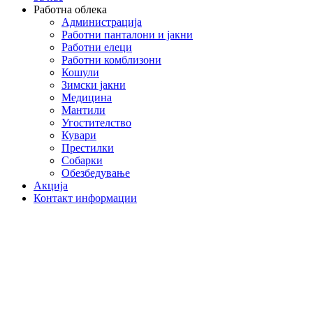
Работна облека
Администрација
Работни панталони и јакни
Работни елеци
Работни комблизони
Кошули
Зимски јакни
Медицина
Мантили
Угостителство
Кувари
Престилки
Собарки
Обезбедување
Акција
Контакт информации