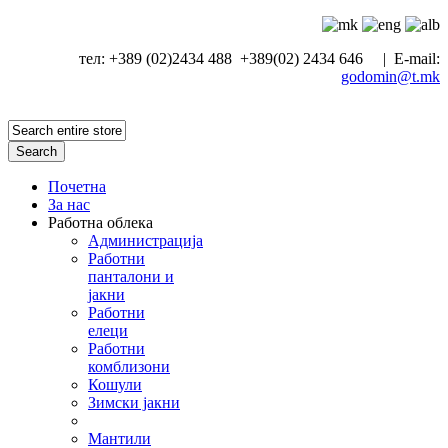
тел: +389 (02)2434 488 +389(02) 2434 646 | E-mail:
godomin@t.mk
Search
Почетна
За нас
Работна облека
Администрација
Работни
панталони и
јакни
Работни
елеци
Работни
комблизони
Кошули
Зимски јакни
Мантили