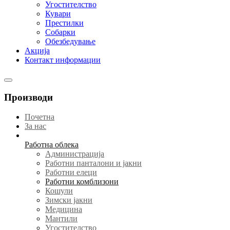
Угостителство
Кувари
Престилки
Собарки
Обезбедување
Акција
Контакт информации
Производи
Почетна
За нас
Работна облека
Администрација
Работни панталони и јакни
Работни елеци
Работни комблизони
Кошули
Зимски јакни
Медицина
Мантили
Угостителство