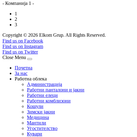
- Компанија 1 -
1
2
3
Copyright © 2026 Elkom Grup. All Rights Reserved.
Joomla! 3 Templates
Find us on Facebook
Find us on Instagram
Find us on Twitter
Close Menu
Почетна
За нас
Работна облека
Администрација
Работни панталони и јакни
Работни елеци
Работни комблизони
Кошули
Зимски јакни
Медицина
Мантили
Угостителство
Кувари