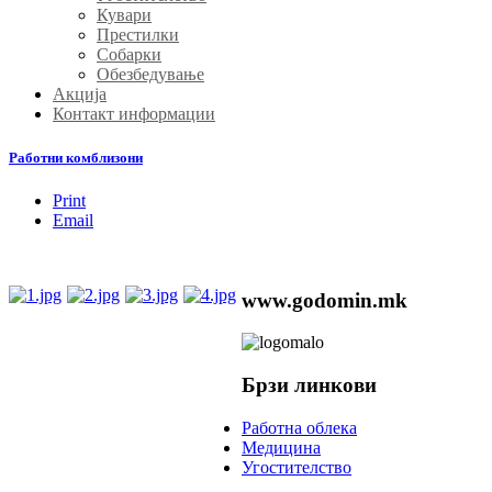
Кувари
Престилки
Собарки
Обезбедување
Акција
Контакт информации
Работни комблизони
Print
Email
www.godomin.mk
Брзи линкови
Работна облека
Медицина
Угостителство