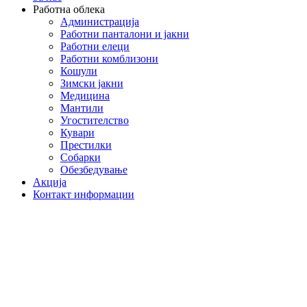
Работна облека
Администрација
Работни панталони и јакни
Работни елеци
Работни комблизони
Кошули
Зимски јакни
Медицина
Мантили
Угостителство
Кувари
Престилки
Собарки
Обезбедување
Акција
Контакт информации