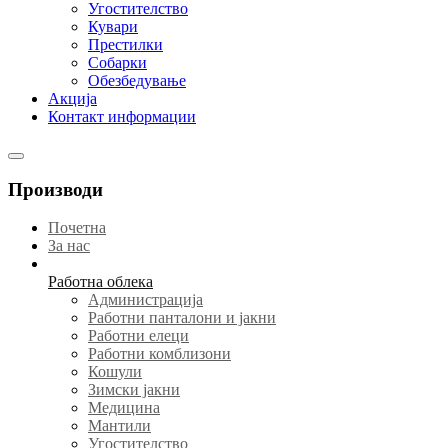
Угостителство
Кувари
Престилки
Собарки
Обезбедување
Акција
Контакт информации
Производи
Почетна
За нас
Работна облека
Администрација
Работни панталони и јакни
Работни елеци
Работни комблизони
Кошули
Зимски јакни
Медицина
Мантили
Угостителство