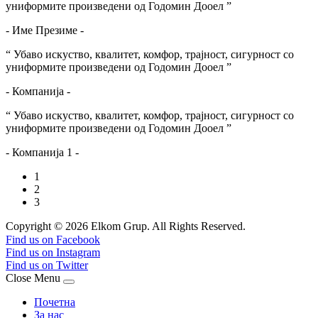
униформите произведени од Годомин Дооел ”
- Име Презиме -
“ Убаво искуство, квалитет, комфор, трајност, сигурност со
униформите произведени од Годомин Дооел ”
- Компанија -
“ Убаво искуство, квалитет, комфор, трајност, сигурност со
униформите произведени од Годомин Дооел ”
- Компанија 1 -
1
2
3
Copyright © 2026 Elkom Grup. All Rights Reserved.
Joomla! 3 Templates
Find us on Facebook
Find us on Instagram
Find us on Twitter
Close Menu
Почетна
За нас