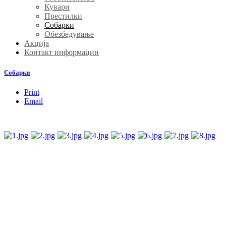
Кувари
Престилки
Собарки
Обезбедување
Акција
Контакт информации
Собарки
Print
Email