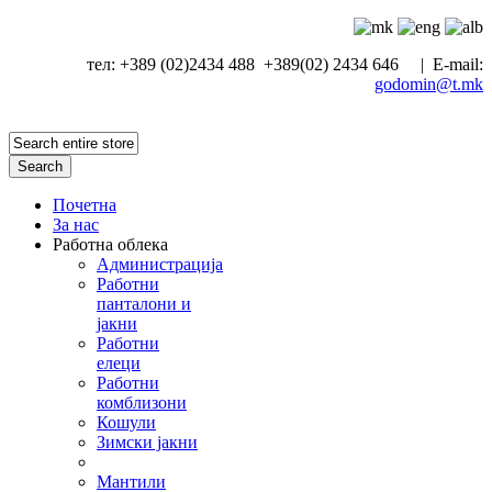
тел: +389 (02)2434 488 +389(02) 2434 646 | E-mail:
godomin@t.mk
Search
Почетна
За нас
Работна облека
Администрација
Работни
панталони и
јакни
Работни
елеци
Работни
комблизони
Кошули
Зимски јакни
Мантили